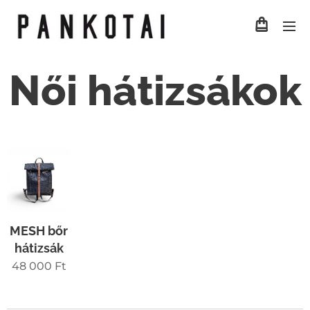
Női hátizsákok
MESH bőr
hátizsák
48 000
Ft