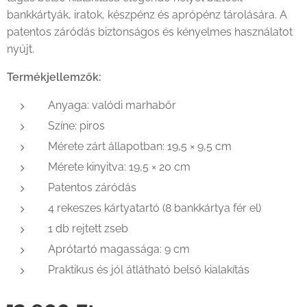
bankkártyák, iratok, készpénz és aprópénz tárolására. A
patentos záródás biztonságos és kényelmes használatot
nyújt.
Termékjellemzők:
Anyaga: valódi marhabőr
Színe: piros
Mérete zárt állapotban: 19,5 × 9,5 cm
Mérete kinyitva: 19,5 × 20 cm
Patentos záródás
4 rekeszes kártyatartó (8 bankkártya fér el)
1 db rejtett zseb
Aprótartó magassága: 9 cm
Praktikus és jól átlátható belső kialakítás