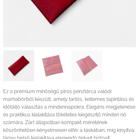
Ez a prémium minőségű piros pénztárca valódi
marhabőrből készült, amely tartós, kellemes tapintású és
időtálló választás a mindennapokra. Elegáns megjelenése
és praktikus kialakítása tökéletes kiegészítő minden nő
számára. Zárt állapotban kompakt méretének
köszönhetően kényelmesen elfér a táskában, míg kinyitva
tágas belső kialakítása elegendő helyet biztosít